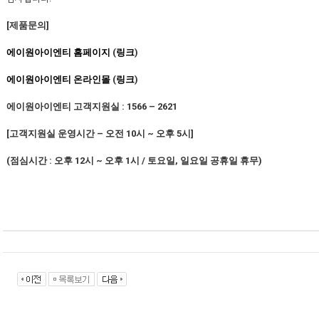
[
제품문의
]
에이원아이엔티
홈페이지
(
링크
)
에이원아이엔티
온라인몰
(
링크
)
에이원아이엔티 고객지원실
: 1566 – 2621
[
고객지원실 운영시간
–
오전
10
시
~
오후
5
시
]
(
점심시간
:
오후
12
시
~
오후
1
시
/
토요일
,
일요일 공휴일 휴무
)