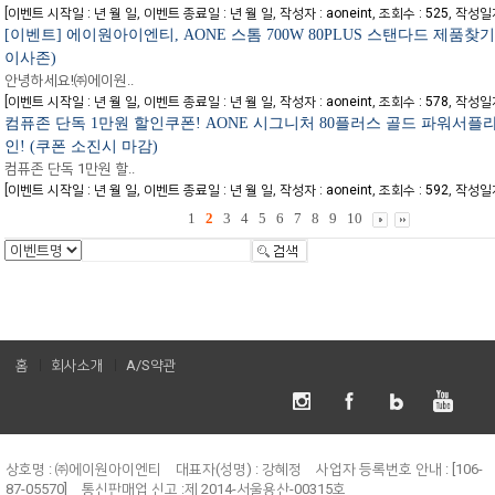
[
,
,
,
,
이벤트 시작일 : 년 월 일
이벤트 종료일 : 년 월 일
작성자 : aoneint
조회수 : 525
작성일자 
[이벤트] 에이원아이엔티, AONE 스톰 700W 80PLUS 스탠다드 제품찾기
이사존)
안녕하세요!㈜에이원..
[
,
,
,
,
이벤트 시작일 : 년 월 일
이벤트 종료일 : 년 월 일
작성자 : aoneint
조회수 : 578
작성일자 
컴퓨존 단독 1만원 할인쿠폰! AONE 시그니처 80플러스 골드 파워서플
인! (쿠폰 소진시 마감)
컴퓨존 단독 1만원 할..
[
,
,
,
,
이벤트 시작일 : 년 월 일
이벤트 종료일 : 년 월 일
작성자 : aoneint
조회수 : 592
작성일자 
1
2
3
4
5
6
7
8
9
10
홈
회사소개
A/S약관
상호명 : ㈜에이원아이엔티
대표자(성명) : 강혜정
사업자 등록번호 안내 : [106-
87-05570]
통신판매업 신고 :제 2014-서울용산-00315호