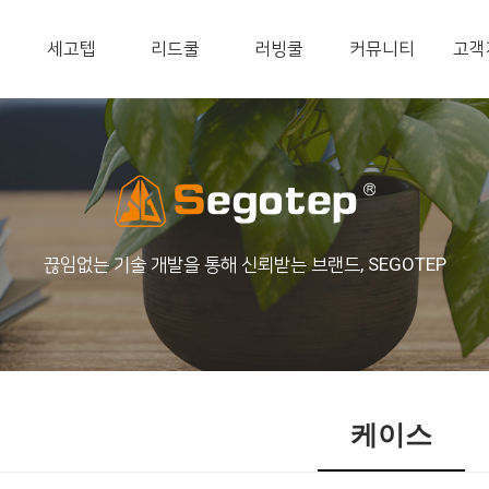
세고텝
리드쿨
러빙쿨
커뮤니티
고객
끊임없는 기술 개발을 통해 신뢰받는 브랜드, SEGOTEP
케이스